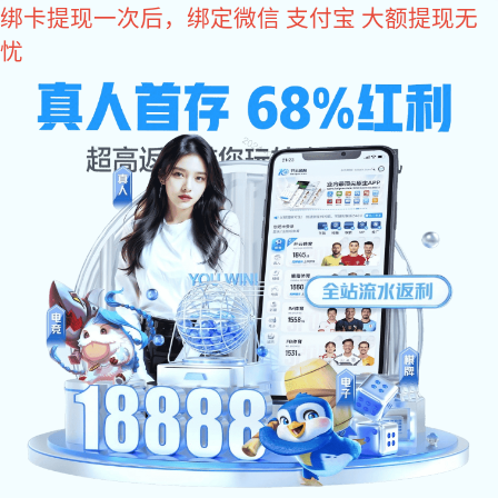
焦点娱乐
18年专注散热风扇解
成就恒佳风扇行业成长
焦点娱乐:
恒佳焦点娱乐
交流风扇
直流风扇
焦点
焦点娱乐:
恒佳动态
焦点娱乐:
联系恒佳
热门关键词：
深圳
厂商