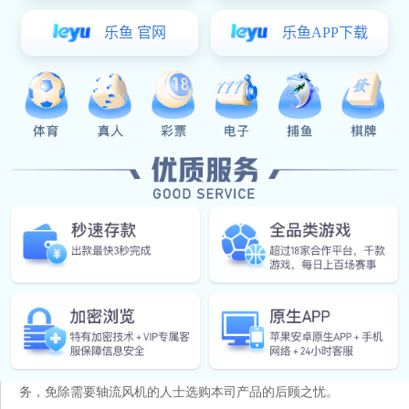
能为广大客户服务是焦点娱乐 公司的荣幸，我公司提供的轴流
对每批产品进行严格把关，产品质量可靠。轴流风机主要是用于排风
销售对象，在广东省及周边地区拥有很好的口碑。恒佳同样将以更卓
的价格回馈广大客户。
恒佳公司秉承“精益求精”的态度，不仅在轴流风机的生产及销售
追求最佳品质。轴流风机常年采用批发;零售;直销的方式出售，产品
务，免除需要轴流风机的人士选购本司产品的后顾之忧。