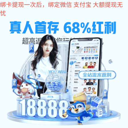
焦点娱乐
18年专注散热风扇解
成就恒佳在风扇行业成长
焦点娱乐:
恒佳焦点娱乐
焦点娱乐:
交流风扇
直流风扇
焦点娱乐:
恒佳动态
联系恒佳
热门关键词：
直流风机
风扇