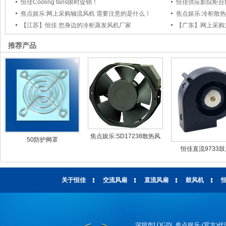
恒佳Cooling fans限时促销！
恒佳供应影院柜台
焦点娱乐:网上采购轴流风机 需要注意的是什么！
焦点娱乐:冷柜散
【江苏】恒佳 您身边的冷柜蒸发风机厂家
【广东】网上采购
推荐产品
焦点娱乐:SD17238散热风
50防护网罩
机
恒佳直流9733
关于恒佳
交流风扇
直流风扇
鼓风机
深圳市LOGIN_焦点娱乐·(官方)代