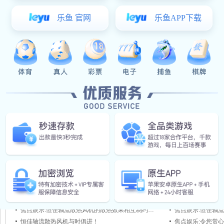
滑剂的转动的形式。这种方法非常有效的减少了轴承面之间的摩擦，
机轴承的使用寿命。但是这种工艺更加复杂，带来的就是成本的提升
的要大。
含油轴承：含油轴承就是使用滑动摩擦的套筒轴承，加以润滑剂的
简单，也是市面上比较常见的轴承技术，它的成本比较低。这种技术
音值比较低，价格便宜。缺点嘛就是轴承的损坏率高。
恒佳轴流风机品种多样，型号齐全，因为执着，所以卓越，如有兴趣
4000094868，登陆网址：
lt1949.com
上一篇：
焦点娱乐:恒佳轴流散热风机为您提供较完善的散
下一篇：
焦点娱乐:
热体系！
此文关键字：
恒佳轴流风机?因为执着
所以卓越！
相关资讯
冷柜行业2018年度优秀质量奖
焦点娱乐:轴流风
焦点娱乐:恒佳轴流散热风机的散热效果相互制约性！
恒佳轴流散热风机与时俱进！
焦点娱乐:令您赏