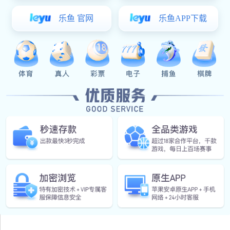
随着灯具市场的不断扩大高端数字化灯具已成为客户的首要选
使用方便、色彩鲜艳、长寿命、”等优势受到越来越多人的关注，
LED
时，也证明了直流风扇在舞台灯光行业拥有广阔的市场前景。
焦点娱乐 都知道舞台灯光必然离不开灯具。灯具采用在铝基板
且风扇可通过软件调速，使得
的温度一直控制在安全范围内。恒侍
LED
艳”高效节能，深受广大客户的喜爱。