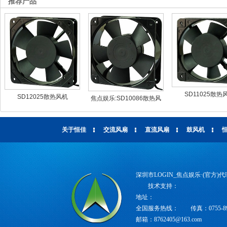
推荐产品
SD11025散热
SD12025散热风机
焦点娱乐:SD10086散热风
机
关于恒佳
交流风扇
直流风扇
鼓风机
深圳市LOGIN_焦点娱乐·(官方)代
技术支持：
地址：
全国服务热线：
传真：0755-896
邮箱：8762405@163.com