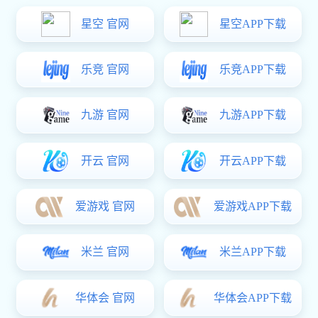
当前位置：
焦点娱乐
»
恒佳五金资讯中心
»
散热风扇行业资讯
»
“色彩鲜艳”高效节
“色彩鲜艳”高效节能的LED散
文章出处：风扇生产厂家
责任编辑：恒佳散热风扇
人气：
来源可疑，系统
06-24 13:57【
大
中
小
】
“色彩鲜艳”高效节能的LED散热风扇