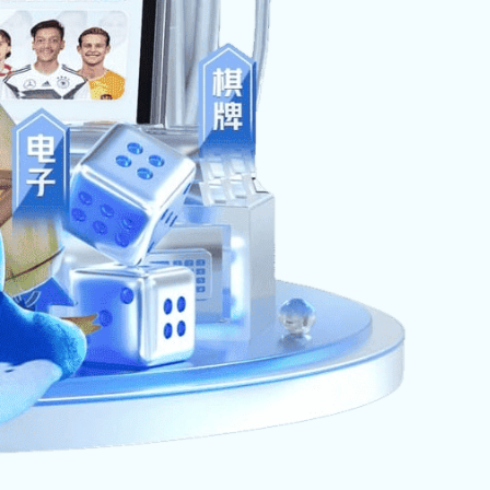
焦点娱乐:恒佳散热风扇凭借自身的导流作用来强制热对流的方式散热！
不同种类的散热风扇在不同设备上的不同作用！
最新资讯文章
来源可疑，系统忽略该次请求。
您的浏览历史
来源可疑，系统忽略该次请求。