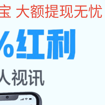
佳
|
焦点娱乐: 在线留言
|
网站地图
|
关于恒佳
全国服务热线
焦点娱乐:
客户见证
荣誉资质