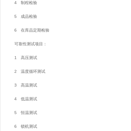
4 制程检验
5 成品检验
6 在库品定期检验
可靠性测试项目：
1 高压测试
2 温度循环测试
3 高温测试
4 低温测试
5 恒温测试
6 锁机测试