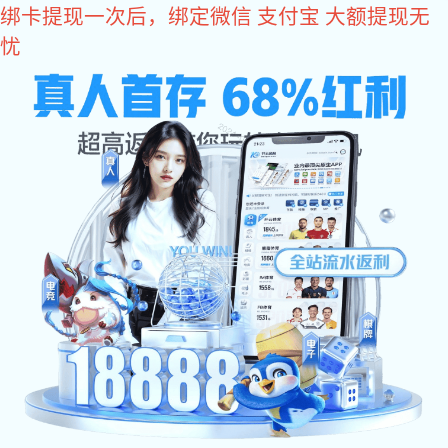
焦点娱乐
18年专注散热风扇解
成就恒佳在风扇行业成长
恒佳焦点娱乐
交流风扇
直流风扇
焦点娱乐:
鼓
联系恒佳
热门关键词：
直流风机
交流散热风扇
风扇批发
散热