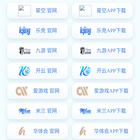
关于恒佳
焦点娱乐
»
恒佳五金帮助中心
»
荣誉资质
»
恒佳简介
荣誉资质
恒佳环境
联系恒佳
在线留言
联系恒佳五金
全国服务热线：
电话：0755-28021919