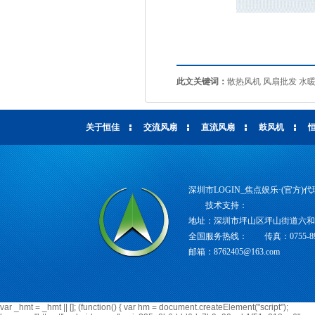
此文关键词：
散热风机
风扇批发
水
关于恒佳
交流风扇
直流风扇
鼓风机
深圳市LOGIN_焦点娱乐·(官方)代
技术支持：
地址：
深圳市坪山区坪山街道六和
全国服务热线：
传真：0755-896
邮箱：8762405@163.com
var _hmt = _hmt || []; (function() { var hm = document.createElement("script");