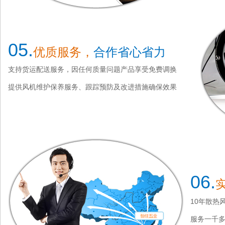
05.
优质服务，
合作省心省力
支持货运配送服务，因任何质量问题产品享受免费调换
提供风机维护保养服务、跟踪预防及改进措施确保效果
06.
10年散热
服务一千