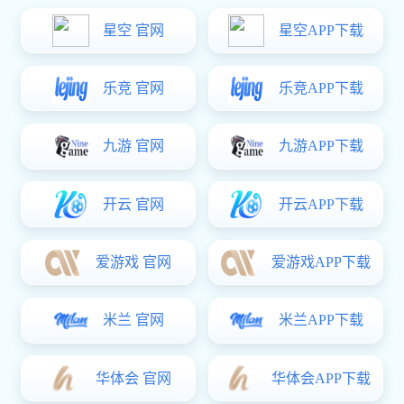
当前位置:
焦点娱乐
»
恒佳五金产品中心
»
恒佳网罩系列
»
92防护网罩
92
产
产品
产品
材
精
表
特
用
机