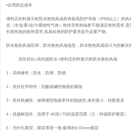
•
合理的总成本
便利店饮料展示柜防水散热风扇具有较高防护等级（IP68以上）的
劣（水/盐雾/油污/腐蚀性气体）热传导和热辐射不能满足散热需求,
长期有效的散热需求,风扇自身的防护要求提升必要产物。
防水散热风扇应用，防水散热风扇选型，防水散热风扇设计为您解决
高性价比+高性能防水=便利店饮料展示柜防水散热风扇
1：高绝缘性：防水，防潮，防锈
2：良好化学特性：抗酸或碱性物质的腐蚀
3：良好机械性：保障微型电路零件的隐故性,体积更小，转数更高
4：优越耐温性：适用于-40至+75的温度范围（注：特值防护膜层）
5：无针孔膜层，膜层厚度一致,极薄的0.01mm膜层